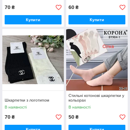
70
60
₴
₴
Купити
Купити
Стильні котонові шкарпетки у
Шкарпетки з логотипом
кольорах
В наявності
В наявності
70
50
₴
₴
Купити
Купити