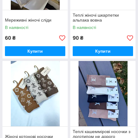
Теплі жіночі шкарпетки
Мереживні жіночі сліди
альпака вовна
В наявності
В наявності
60
90
₴
₴
Купити
Купити
Теплі кашеммірові носочки з
Жіночі котонові носочки
логотипом не дорого