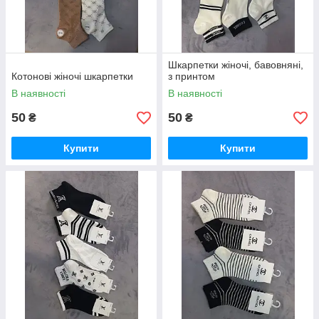
Шкарпетки жіночі, бавовняні,
Котонові жіночі шкарпетки
з принтом
В наявності
В наявності
50
50
₴
₴
Купити
Купити