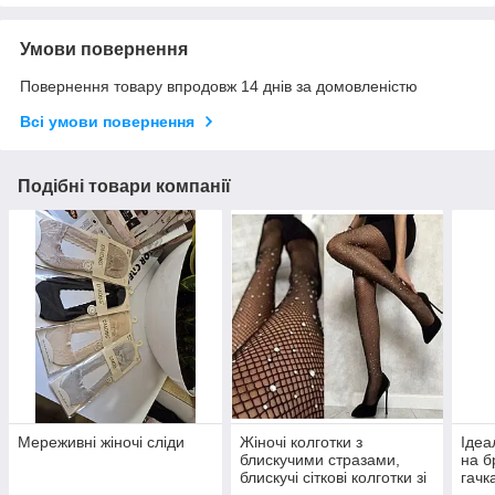
Умови повернення
Повернення товару впродовж 14 днів за домовленістю
Всі умови повернення
Подібні товари компанії
Мереживні жіночі сліди
Жіночі колготки з
Ідеа
блискучими стразами,
на б
блискучі сіткові колготки зі
гачк
стразами, колготки з камін
вста