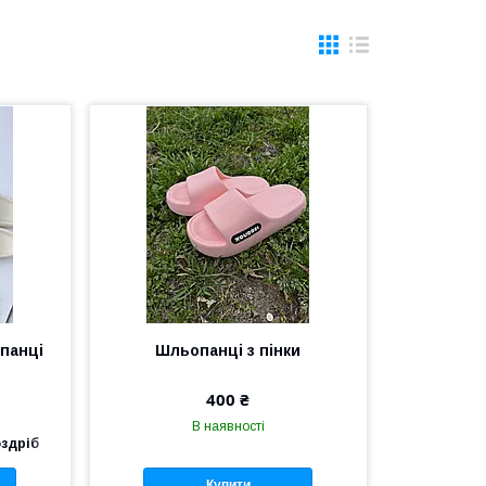
опанці
Шльопанці з пінки
400 ₴
В наявності
оздріб
Купити