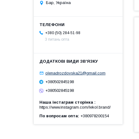
Бар, Україна
+380 (50) 284-51-98
З питань опта
olenadrozdovska21@gmail.com
+380502845198
+380502845198
Наша інстаграм сторінка
https://www.instagram.com/lekol.brand/
По вопросам опта
+380978200154