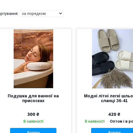
Подушка для ванної на
Модні літні легкі шль
присосках
сланці 36-41
300 ₴
420 ₴
В наявності
В наявності
Оптом і в р
Купити
Купити