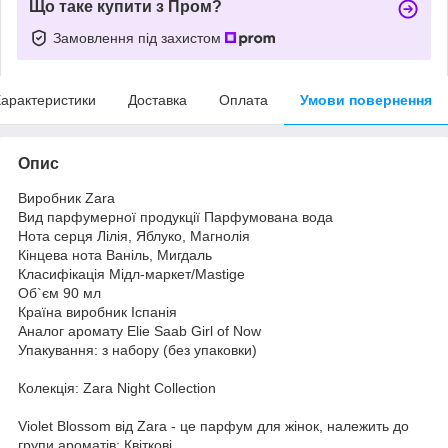
Що таке купити з Пром?
Замовлення під захистом
арактеристики
Доставка
Оплата
Умови повернення
Опис
Виробник Zara
Вид парфумерної продукції Парфумована вода
Нота серця Лілія, Яблуко, Магнолія
Кінцева нота Ваніль, Мигдаль
Класифікація Мідл-маркет/Mastige
Об`єм 90 мл
Країна виробник Іспанія
Аналог аромату Elie Saab Girl of Now
Упакування: з набору (без упаковки)
Колекція: Zara Night Collection
Violet Blossom від Zara - це парфум для жінок, належить до
групи ароматів: Квіткові.