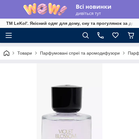
TM LeKol'. Якісний одяг для дому, сну та прогулянок за дос
Товари
Парфумовані спреї та аромодифузори
Парф