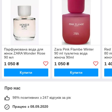
Парфумована вода для
Zara Pink Flambe Winter
Red 
жінок ZARA Wonder Rose
90 ml туалетна вода
80 m
90 мл
жіноча 90ml
жіно
Іспа
1 050
1 050
1 4
₴
₴
Купити
Купити
Про нас
98% позитивних з 247 відгуків за рік
Працює з 08.09.2020