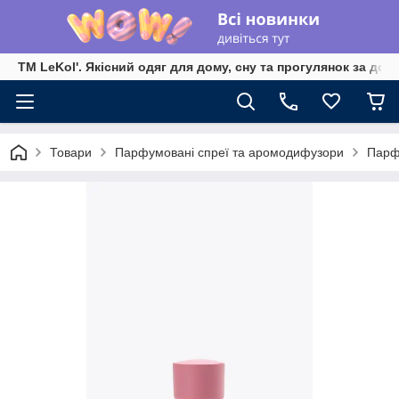
TM LeKol'. Якісний одяг для дому, сну та прогулянок за дос
Товари
Парфумовані спреї та аромодифузори
Парф