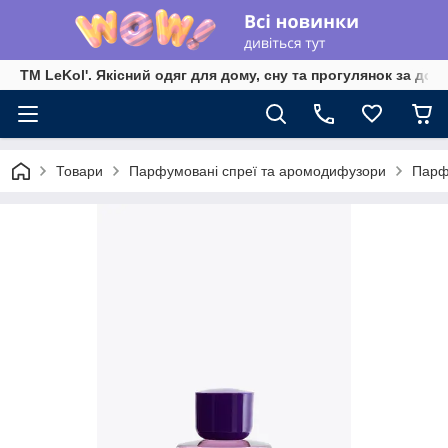
TM LeKol'. Якісний одяг для дому, сну та прогулянок за дос
Товари
Парфумовані спреї та аромодифузори
Парф