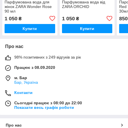
Парфумована вода для
Парфумована вода від
Пар
жінок ZARA Wonder Rose
ZARA ORCHID
Red 
90 мл
30м
1 050
1 050
850
₴
₴
Купити
Купити
Про нас
98% позитивних з 249 відгуків за рік
Працює з 08.09.2020
м. Бар
Бар, Україна
Контакти
Сьогодні працює з 08:00 до 22:00
Показати весь графік роботи
Про нас