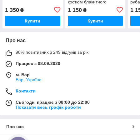
костюм блакитного
руба
кольору т.м. Lekol
шта
1 350
1 150
1 1
₴
₴
Купити
Купити
Про нас
98% позитивних з 249 відгуків за рік
Працює з 08.09.2020
м. Бар
Бар, Україна
Контакти
Сьогодні працює з 08:00 до 22:00
Показати весь графік роботи
Про нас