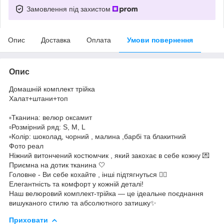
Замовлення під захистом
Опис
Доставка
Оплата
Умови повернення
Опис
Домашній комплект трійка
Халат+штани+топ
▫Тканина: велюр оксамит
▫Розмірний ряд: S, M, L
▫Колір: шоколад, чорний , малина ,барбі та блакитний
Фото реал
Ніжний витончений костюмчик , який закохає в себе кожну 💌
Приємна на дотик тканина 🤍
Головне - Ви себе кохайте , інші підтягнуться ❤️‍🔥
Елегантність та комфорт у кожній деталі!
Наш велюровий комплект-трійка — це ідеальне поєднання
вишуканого стилю та абсолютного затишку✨
Приховати