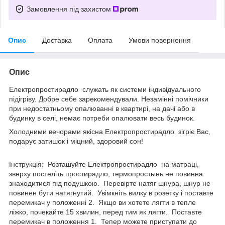
Замовлення під захистом
Опис
Доставка
Оплата
Умови повернення
Опис
Електропростирадло служать як системи індивідуального
підігріву. Добре себе зарекомендували. Незамінні помічники
при недостатньому опалюванні в квартирі, на дачі або в
будинку в селі, немає потреби опалювати весь будинок.
Холодними вечорами якісна Електропростирадло зігріє Вас,
подарує затишок і міцний, здоровий сон!
Інструкція: Розташуйте Електропростирадло на матраці,
зверху постеліть простирадло, термопростынь не повинна
знаходитися під подушкою. Перевірте натяг шнура, шнур не
повинен бути натягнутий. Увімкніть вилку в розетку і поставте
перемикач у положенні 2. Якщо ви хотете лягти в тепле
ліжко, почекайте 15 хвилин, перед тим як лягти. Поставте
перемикач в положення 1. Тепер можете приступати до