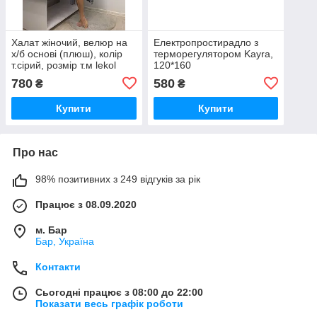
Халат жіночий, велюр на
Електропростирадло з
х/б основі (плюш), колір
терморегулятором Kayra,
т.сірий, розмір т.м lekol
120*160
780
580
₴
₴
Купити
Купити
Про нас
98% позитивних з 249 відгуків за рік
Працює з 08.09.2020
м. Бар
Бар, Україна
Контакти
Сьогодні працює з 08:00 до 22:00
Показати весь графік роботи