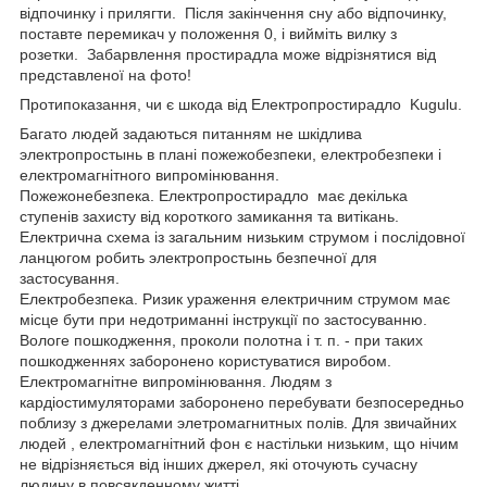
відпочинку і прилягти. Після закінчення сну або відпочинку,
поставте перемикач у положення 0, і вийміть вилку з
розетки. Забарвлення простирадла може відрізнятися від
представленої на фото!
Протипоказання, чи є шкода від Електропростирадло Kugulu.
Багато людей задаються питанням не шкідлива
электропростынь в плані пожежобезпеки, електробезпеки і
електромагнітного випромінювання.
Пожежонебезпека. Електропростирадло має декілька
ступенів захисту від короткого замикання та витікань.
Електрична схема із загальним низьким струмом і послідовної
ланцюгом робить электропростынь безпечної для
застосування.
Електробезпека. Ризик ураження електричним струмом має
місце бути при недотриманні інструкції по застосуванню.
Вологе пошкодження, проколи полотна і т. п. - при таких
пошкодженнях заборонено користуватися виробом.
Електромагнітне випромінювання. Людям з
кардіостимуляторами заборонено перебувати безпосередньо
поблизу з джерелами элетромагнитных полів. Для звичайних
людей , електромагнітний фон є настільки низьким, що нічим
не відрізняється від інших джерел, які оточують сучасну
людину в повсякденному житті.