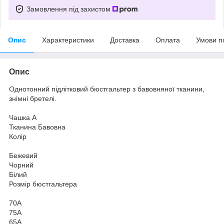
Замовлення під захистом
Опис
Характеристики
Доставка
Оплата
Умови п
Опис
Однотонний підлітковий бюстгальтер з бавовняної тканини,
знімні бретелі.
Чашка A
Тканина Бавовна
Колір
Бежевий
Чорний
Білий
Розмір бюстгальтера
70A
75A
65A