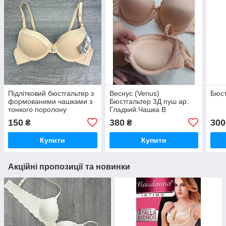
Підлітковий бюстгальтер з
Веснус (Venus)
Бюст
формованими чашками з
Бюстгальтер 3Д пуш ар.
тонкого поролону
Гладкий.Чашка B
недорого
150
380
300
₴
₴
Купити
Купити
Акційні пропозиції та новинки