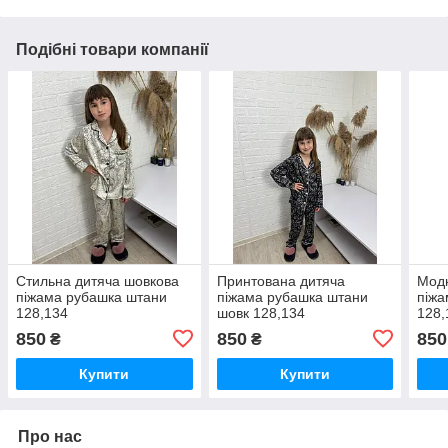
Подібні товари компанії
Стильна дитяча шовкова
Принтована дитяча
Модн
піжама рубашка штани
піжама рубашка штани
піжа
128,134
шовк 128,134
128,
850
850
850
₴
₴
Купити
Купити
Про нас