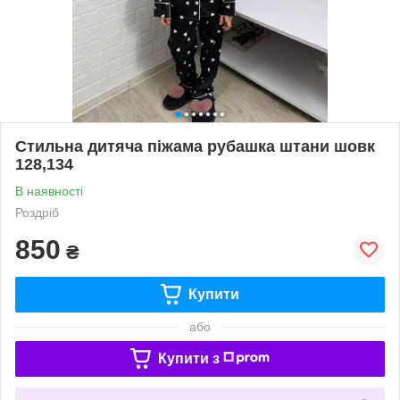
Стильна дитяча піжама рубашка штани шовк
128,134
В наявності
Роздріб
850
₴
Купити
або
Купити з