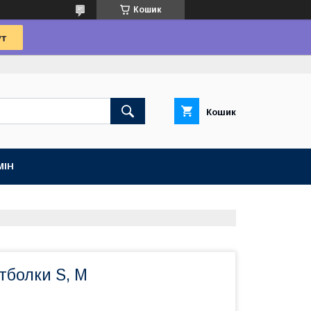
Кошик
Кошик
МІН
тболки S, M