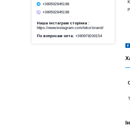
К
+380502845198
Р
+380502845198
Наша інстаграм сторінка
https://www.instagram.com/lekol.brand/
По вопросам опта
+380978200154
Х
Т
І