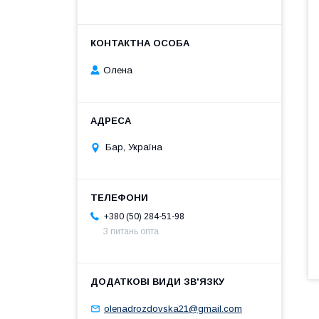
Олена
Бар, Україна
+380 (50) 284-51-98
З питань опта
olenadrozdovska21@gmail.com