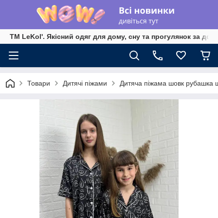
TM LeKol'. Якісний одяг для дому, сну та прогулянок за дос
Товари
Дитячі піжами
Дитяча піжама шовк рубашка 