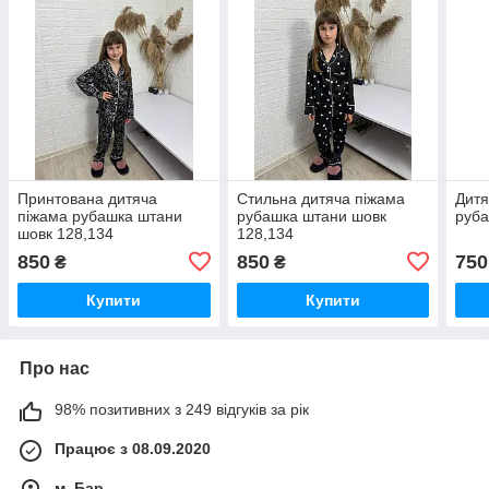
Принтована дитяча
Стильна дитяча піжама
Дитя
піжама рубашка штани
рубашка штани шовк
руб
шовк 128,134
128,134
850
850
750
₴
₴
Купити
Купити
Про нас
98% позитивних з 249 відгуків за рік
Працює з 08.09.2020
м. Бар