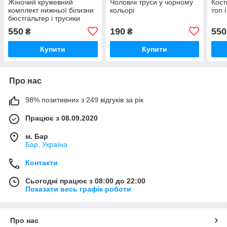
Жіночий кружевний
Чоловічі труси у чорному
Кост
комплект нижньої білизни
кольорі
топ 
бюстгальтер і трусики
550
190
550
₴
₴
Купити
Купити
Про нас
98% позитивних з 249 відгуків за рік
Працює з 08.09.2020
м. Бар
Бар, Україна
Контакти
Сьогодні працює з 08:00 до 22:00
Показати весь графік роботи
Про нас