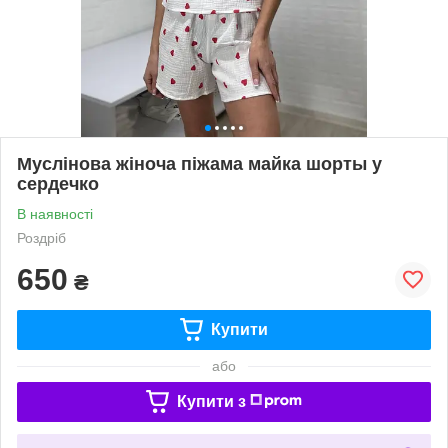
Муслінова жіноча піжама майка шорты у
сердечко
В наявності
Роздріб
650
₴
Купити
або
Купити з