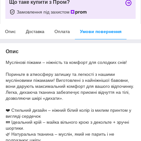
Що таке купити з Пром?
Замовлення під захистом
Опис
Доставка
Оплата
Умови повернення
Опис
Муслінові піжами – ніжність та комфорт для солодких снів!
Пориньте в атмосферу затишку та легкості з нашими
мусліновими піжамами! Виготовлені з найніжнішої бавовни,
вони дарують максимальний комфорт для вашого відпочинку.
Легка, дихаюча тканина забезпечує приємні відчуття на тілі,
дозволяючи шкірі «дихати».
❤️ Стильний дизайн – ніжний білий колір із милим принтом у
вигляді сердечок
💤 Ідеальний крій – майка вільного крою з декольте + зручні
шортики.
🌿 Натуральна тканина – муслін, який не парить і не
подразнює шкіру.