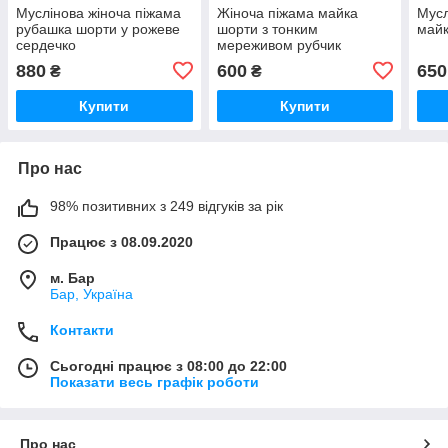
Муслінова жіноча піжама
Жіноча піжама майка
Мусл
рубашка шорти у рожеве
шорти з тонким
май
сердечко
мереживом рубчик
880
600
650
₴
₴
Купити
Купити
Про нас
98% позитивних з 249 відгуків за рік
Працює з 08.09.2020
м. Бар
Бар, Україна
Контакти
Сьогодні працює з 08:00 до 22:00
Показати весь графік роботи
Про нас