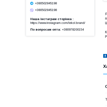
+380502845198
+380502845198
Я
п
Наша інстаграм сторінка
https://www.instagram.com/lekol.brand/
Ш
По вопросам опта
+380978200154
К
Р
Х
Т