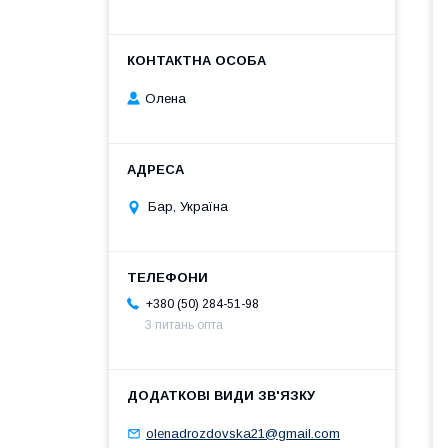
Олена
Бар, Україна
+380 (50) 284-51-98
З питань опта
olenadrozdovska21@gmail.com