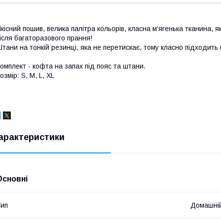
кісний пошив, велика палітра кольорів, класна м‘ягенька тканина, я
ісля багаторазового прання!
тани на тонкій резинці, яка не перетискає, тому класно підходить 
омплект - кофта на запах під пояс та штани.
озмір: S, M, L, XL
арактеристики
Основні
ип
Домашні