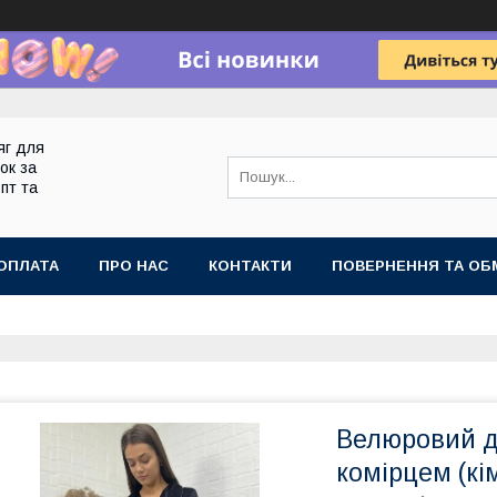
яг для
ок за
пт та
ОПЛАТА
ПРО НАС
КОНТАКТИ
ПОВЕРНЕННЯ ТА ОБ
Велюровий д
комірцем (кі