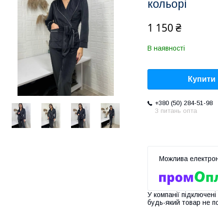
кольорі
1 150 ₴
В наявності
Купити
+380 (50) 284-51-98
З питань опта
У компанії підключені
будь-який товар не п