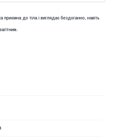
ка приємна до тіла і виглядає бездоганно, навіть
вагітним.
й