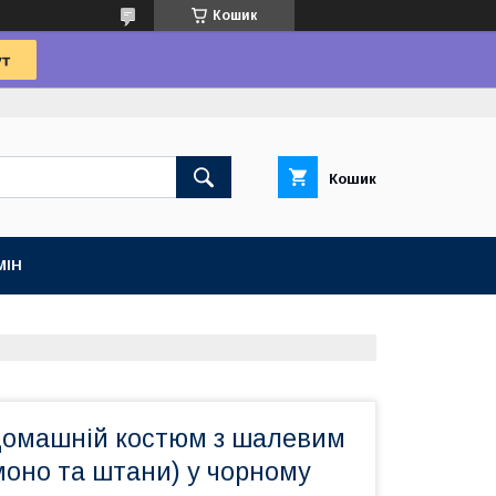
Кошик
Кошик
МІН
омашній костюм з шалевим
моно та штани) у чорному