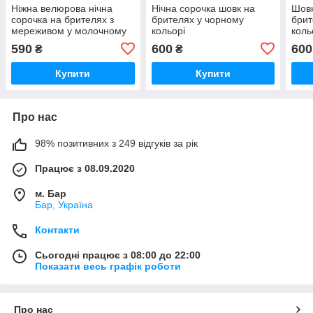
Ніжна велюрова нічна
Нічна сорочка шовк на
Шовк
сорочка на брителях з
брителях у чорному
брит
мереживом у молочному
кольорі
коль
кольорі
590
600
600
₴
₴
Купити
Купити
Про нас
98% позитивних з 249 відгуків за рік
Працює з 08.09.2020
м. Бар
Бар, Україна
Контакти
Сьогодні працює з 08:00 до 22:00
Показати весь графік роботи
Про нас