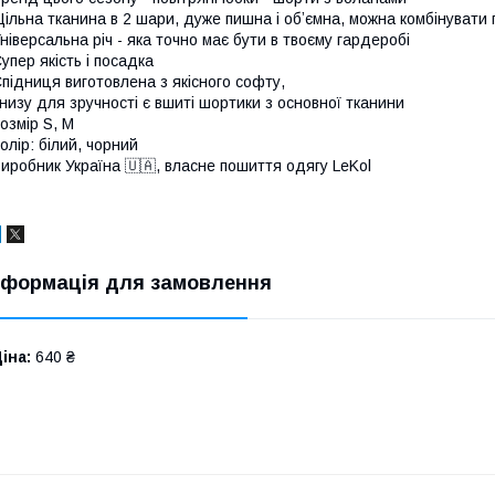
ільна тканина в 2 шари, дуже пишна і обʼємна, можна комбінувати 
ніверсальна річ - яка точно має бути в твоєму гардеробі
упер якість і посадка
підниця виготовлена з якісного софту,
низу для зручності є вшиті шортики з основної тканини
озмір S, M
олір: білий, чорний
иробник Україна 🇺🇦, власне пошиття одягу LeKol
нформація для замовлення
іна:
640 ₴