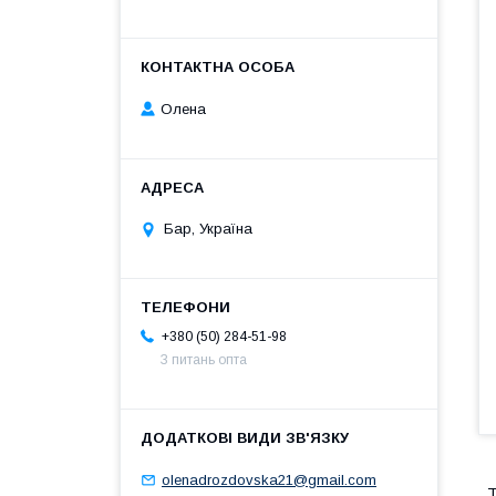
Олена
Бар, Україна
+380 (50) 284-51-98
З питань опта
olenadrozdovska21@gmail.com
Т