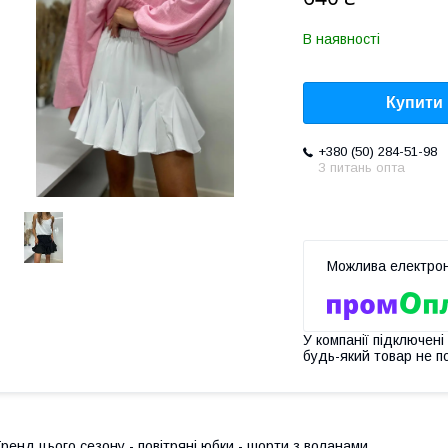
В наявності
Купити
+380 (50) 284-51-98
З питань опта
У компанії підключені
будь-який товар не п
ренд цього сезону - повітряні юбки - шорти з воланами