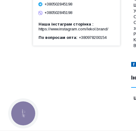
+380502845198
Щ
У
+380502845198
С
С
Наша інстаграм сторінка
з
https://www.instagram.com/lekol.brand/
Р
По вопросам опта
+380978200154
К
В
І
Ц
КНОПКА
ЗВ'ЯЗКУ