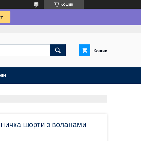
Кошик
Кошик
МІН
дничка шорти з воланами