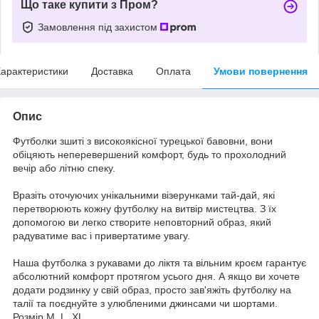
Що таке купити з Пром?
Замовлення під захистом
арактеристики
Доставка
Оплата
Умови повернення
Опис
Футболки зшиті з високоякісної турецької бавовни, вони
обіцяють неперевершений комфорт, будь то прохолодний
вечір або літню спеку.
Вразіть оточуючих унікальними візерунками тай-дай, які
перетворюють кожну футболку на витвір мистецтва. З їх
допомогою ви легко створите неповторний образ, який
радуватиме вас і привертатиме увагу.
Наша футболка з рукавами до ліктя та вільним кроєм гарантує
абсолютний комфорт протягом усього дня. А якщо ви хочете
додати родзинку у свій образ, просто зав'яжіть футболку на
талії та поєднуйте з улюбленими джинсами чи шортами.
Розмір М ,L, XL