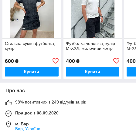
Стильна сукня футболка,
Футболка чоловіча, кулір
Футб
кулір
М-ХХЛ, молочний колір
М-ХХ
600
400
400
₴
₴
Купити
Купити
Про нас
98% позитивних з 249 відгуків за рік
Працює з 08.09.2020
м. Бар
Бар, Україна