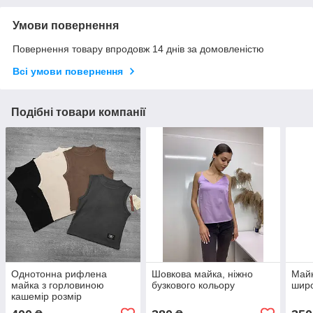
Умови повернення
Повернення товару впродовж 14 днів за домовленістю
Всі умови повернення
Подібні товари компанії
Однотонна рифлена
Шовкова майка, ніжно
Майк
майка з горловиною
бузкового кольору
широ
кашемір розмір
універсальний