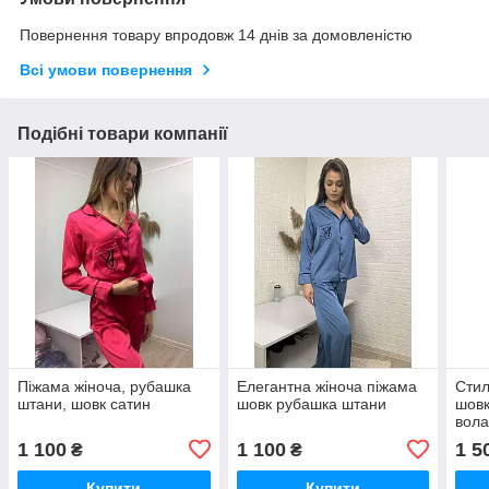
Повернення товару впродовж 14 днів за домовленістю
Всі умови повернення
Подібні товари компанії
Піжама жіноча, рубашка
Елегантна жіноча піжама
Стил
штани, шовк сатин
шовк рубашка штани
шовк
вол
1 100
1 100
1 5
₴
₴
Купити
Купити