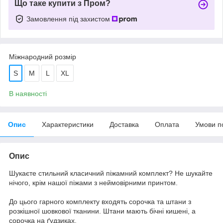
Що таке купити з Пром?
Замовлення під захистом
Міжнародний розмір
S
M
L
XL
В наявності
Опис
Характеристики
Доставка
Оплата
Умови п
Опис
Шукаєте стильний класичний піжамний комплект? Не шукайте
нічого, крім нашої піжами з неймовірними принтом.
До цього гарного комплекту входять сорочка та штани з
розкішної шовкової тканини. Штани мають бічні кишені, а
сорочка на ґудзиках.