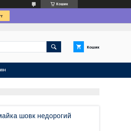
Кошик
Кошик
МІН
 майка шовк недорогий