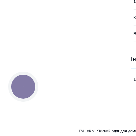
К
В
І
Ц
КНОПКА
ЗВ'ЯЗКУ