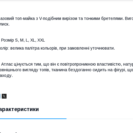
азовий топ-майка з V-подібним вирізом та тонкими бретелями. Виго
лиск.
озмір S, M, L, XL, XXL
олір: велика палітра кольорів, при замовленні уточнювати.
тлас цінується тим, що він є повітропроникною властивістю, нату
овнішнього вигляду топів, тканина бездоганно сидить на фігурі, 
аходу.
арактеристики