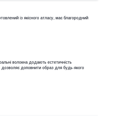
товлений із якісного атласу, має благородний
ральні волокна додають естетичність
що дозволяє доповнити образ для будь-якого