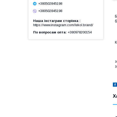
+380502845198
+380502845198
Б
Наша інстаграм сторінка
б
https://www.instagram.com/lekol.brand/
По вопросам опта
+380978200154
Р
К
А
з
з
Х