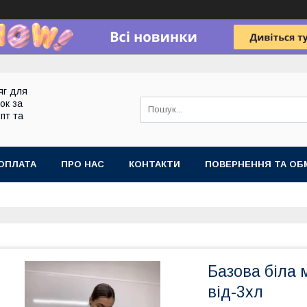
яг для
ок за
пт та
ОПЛАТА
ПРО НАС
КОНТАКТИ
ПОВЕРНЕННЯ ТА ОБ
Базова біла
від-3хл