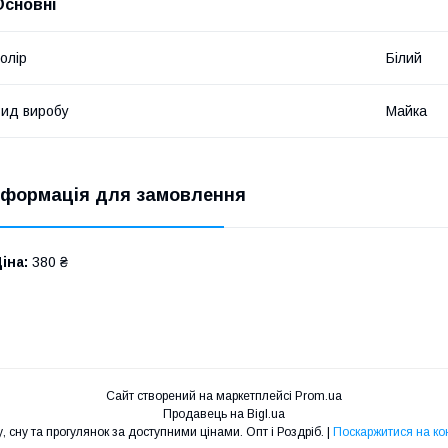
Основні
олір
Білий
ид виробу
Майка
нформація для замовлення
іна:
380 ₴
Сайт створений на маркетплейсі
Prom.ua
Продавець на Bigl.ua
TM LeKol'. Якісний одяг для дому, сну та прогулянок за доступними цінами. Опт і Роздріб. |
Поскаржитися на ко