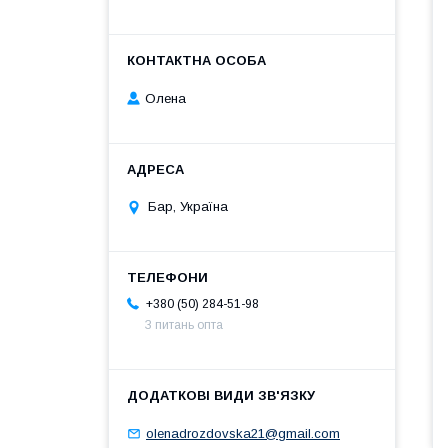
Олена
Бар, Україна
+380 (50) 284-51-98
З питань опта
olenadrozdovska21@gmail.com