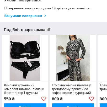
Умови повернення
Повернення товару впродовж 14 днів за домовленістю
Всі умови повернення
Подібні товари компанії
Жіночий кружевний
Стильна жіноча піжама у
Трен
комплект нижньої білизни
трендовому принті Лео
трик
бюстгальтер і трусики
кофта штани ; турецький
чорного кольору чашка А
замш- трикотаж
550
800
800
₴
₴
В