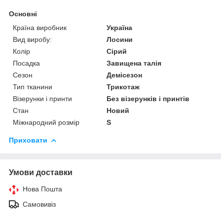
Основні
Країна виробник
Україна
Вид виробу:
Лосини
Колір
Сірий
Посадка
Завищена талія
Сезон
Демісезон
Тип тканини
Трикотаж
Візерунки і принти
Без візерунків і принтів
Стан
Новий
Міжнародний розмір
S
Приховати
Умови доставки
Нова Пошта
Самовивіз