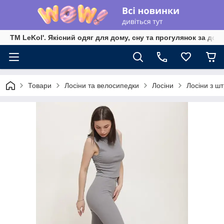
TM LeKol'. Якісний одяг для дому, сну та прогулянок за дос
Товари
Лосіни та велосипедки
Лосіни
Лосіни з ш