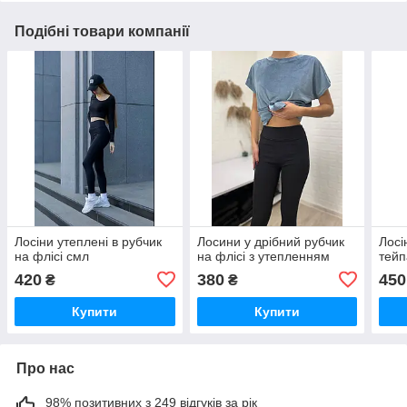
Подібні товари компанії
Лосіни утеплені в рубчик
Лосини у дрібний рубчик
Лосі
на флісі смл
на флісі з утепленням
тей
420
380
450
₴
₴
Купити
Купити
Про нас
98% позитивних з 249 відгуків за рік